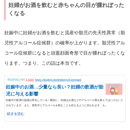
妊婦がお酒を飲むと赤ちゃんの目が腫れぼった
くなる
妊娠中に妊婦がお酒を飲むと流産や胎児の先天性異常（胎
児性アルコール症候群）の確率が上がります。胎児性アル
コール症候群になると頭蓋顔面奇形で目が腫れぼったくな
ります。つまり、この話は本当です。
ikujilog.net
1 user
https://ikujilog.net/drinking-of-pregnant
妊娠中のお酒…少量なら良い？妊婦の飲酒が胎
児に与える影響
妊娠中の飲酒の認識は変化している一般的に、妊婦はお酒などのアルコール類を飲んではいけないと
されています。また、授乳中にアルコールを飲むことも控えるように言われます。も...
続きを読む