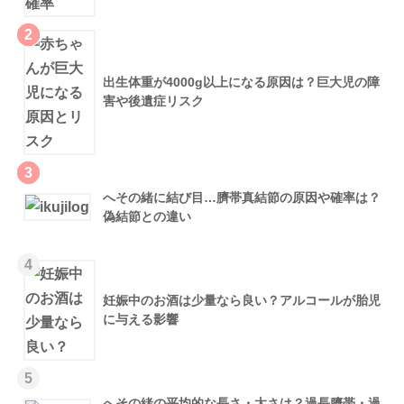
2
出生体重が4000g以上になる原因は？巨大児の障
害や後遺症リスク
3
へその緒に結び目…臍帯真結節の原因や確率は？
偽結節との違い
4
妊娠中のお酒は少量なら良い？アルコールが胎児
に与える影響
5
へその緒の平均的な長さ・太さは？過長臍帯・過