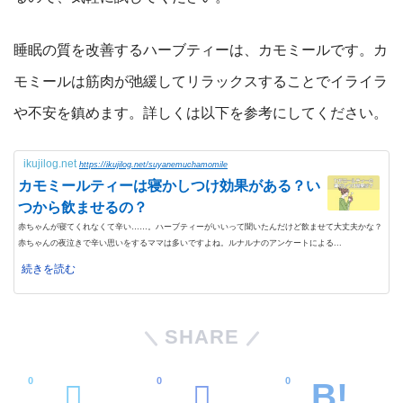
睡眠の質を改善するハーブティーは、カモミールです。カ
モミールは筋肉が弛緩してリラックスすることでイライラ
や不安を鎮めます。詳しくは以下を参考にしてください。
ikujilog.net
https://ikujilog.net/suyanemuchamomile
カモミールティーは寝かしつけ効果がある？い
つから飲ませるの？
赤ちゃんが寝てくれなくて辛い……。ハーブティーがいいって聞いたんだけど飲ませて大丈夫かな？
赤ちゃんの夜泣きで辛い思いをするママは多いですよね。ルナルナのアンケートによる...
続きを読む
SHARE
0
0
0