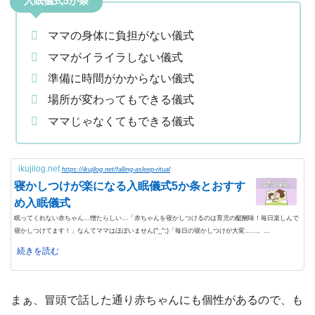
入眠儀式5か条
ママの身体に負担がない儀式
ママがイライラしない儀式
準備に時間がかからない儀式
場所が変わってもできる儀式
ママじゃなくてもできる儀式
ikujilog.net
https://ikujilog.net/falling-asleep-ritual
寝かしつけが楽になる入眠儀式5か条とおすす
め入眠儀式
眠ってくれない赤ちゃん…憎たらしい…「赤ちゃんを寝かしつけるのは育児の醍醐味！毎日楽しんで
寝かしつけてます！」なんてママはほぼいません(^_^;)「毎日の寝かしつけが大変……。...
続きを読む
まぁ、冒頭で話した通り赤ちゃんにも個性があるので、も