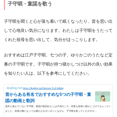
子守唄・童謡を歌う
子守唄を聞くと心が落ち着いて眠くなったり、昔を思い出
して心地良い気分になります。わたしは子守唄をうたって
くれた祖母を思い出して、気分がほっこりします。
おすすめは江戸子守唄、七つの子、ゆりかごのうたなど定
番の子守唄です。子守唄が持つ寝かしつけ以外の良い効果
を知りたい人は、以下を参考にしてください。
ikujilog.net
https://ikujilog.net/famous-5-of-lullaby
昔からある有名でおすすめな5つの子守唄・童
謡の動画と歌詞
意外と覚えていない子守唄・童謡の歌詞わたしは子供のころ、何度も祖母に寝かしつけてもらってい
ました。祖母が横になってお腹の上をポンポンしながら、子守唄を歌っていたかすか...