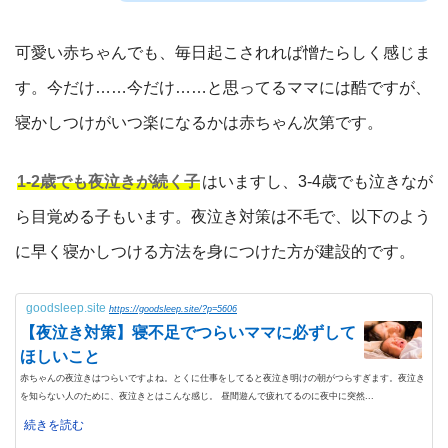
可愛い赤ちゃんでも、毎日起こされれば憎たらしく感じま
す。今だけ……今だけ……と思ってるママには酷ですが、
寝かしつけがいつ楽になるかは赤ちゃん次第です。
1-2歳でも夜泣きが続く子
はいますし、3-4歳でも泣きなが
ら目覚める子もいます。夜泣き対策は不毛で、以下のよう
に早く寝かしつける方法を身につけた方が建設的です。
goodsleep.site
https://goodsleep.site/?p=5606
【夜泣き対策】寝不足でつらいママに必ずして
ほしいこと
赤ちゃんの夜泣きはつらいですよね。とくに仕事をしてると夜泣き明けの朝がつらすぎます。夜泣き
を知らない人のために、夜泣きとはこんな感じ。 昼間遊んで疲れてるのに夜中に突然...
続きを読む