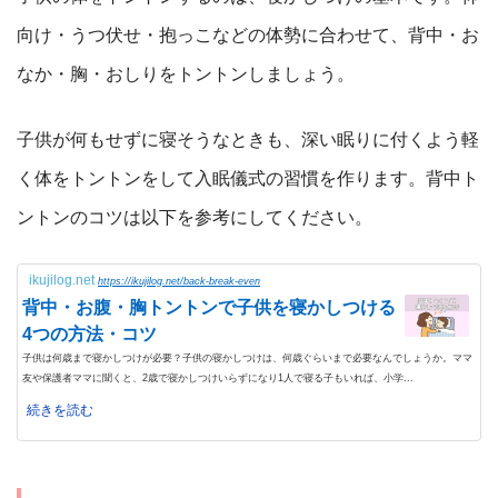
向け・うつ伏せ・抱っこなどの体勢に合わせて、背中・お
なか・胸・おしりをトントンしましょう。
子供が何もせずに寝そうなときも、深い眠りに付くよう軽
く体をトントンをして入眠儀式の習慣を作ります。背中ト
ントンのコツは以下を参考にしてください。
ikujilog.net
https://ikujilog.net/back-break-even
背中・お腹・胸トントンで子供を寝かしつける
4つの方法・コツ
子供は何歳まで寝かしつけが必要？子供の寝かしつけは、何歳ぐらいまで必要なんでしょうか。ママ
友や保護者ママに聞くと、2歳で寝かしつけいらずになり1人で寝る子もいれば、小学...
続きを読む