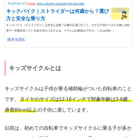
ikujilog.net
1 user
https://ikujilog.net/using-the-kick-bike
キックバイク｜ストライダーは何歳から？選び
方と安全な乗り方
キックバイク（ストライダー）は本当に必要？公園や広場に行くと、小さな子供がペダルが無い自転
車で一生懸命走っている姿を見かけますよね。ママにはお馴染みですが、これは自転...
続きを読む
キッズサイクルとは
キッズサイクルは子供が乗る補助輪がついた自転車のこと
です。
タイヤのサイズは12-18インチで対象年齢は3-8歳、
身長80cm以上
の子供に適しています。
以前は、初めての自転車でキッズサイクルに乗る子が多か