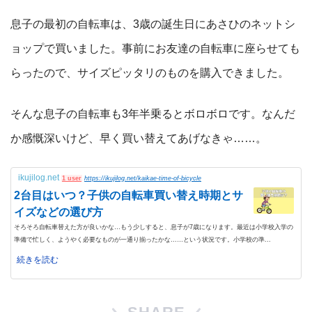
息子の最初の自転車は、3歳の誕生日にあさひのネットシ
ョップで買いました。事前にお友達の自転車に座らせても
らったので、サイズピッタリのものを購入できました。
そんな息子の自転車も3年半乗るとボロボロです。なんだ
か感慨深いけど、早く買い替えてあげなきゃ……。
ikujilog.net
1 user
https://ikujilog.net/kaikae-time-of-bicycle
2台目はいつ？子供の自転車買い替え時期とサ
イズなどの選び方
そろそろ自転車替えた方が良いかな…もう少しすると、息子が7歳になります。最近は小学校入学の
準備で忙しく、ようやく必要なものが一通り揃ったかな……という状況です。小学校の準...
続きを読む