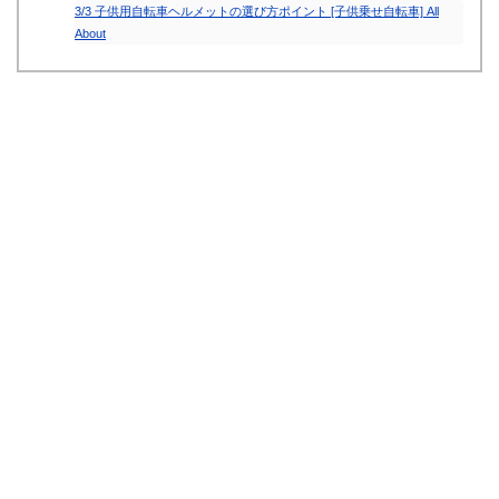
3/3 子供用自転車ヘルメットの選び方ポイント [子供乗せ自転車] All
About