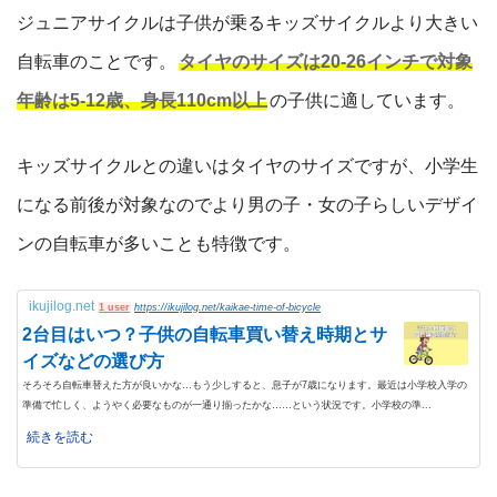
ジュニアサイクルは子供が乗るキッズサイクルより大きい
自転車のことです。
タイヤのサイズは20-26インチで対象
年齢は5-12歳、身長110cm以上
の子供に適しています。
キッズサイクルとの違いはタイヤのサイズですが、小学生
になる前後が対象なのでより男の子・女の子らしいデザイ
ンの自転車が多いことも特徴です。
ikujilog.net
1 user
https://ikujilog.net/kaikae-time-of-bicycle
2台目はいつ？子供の自転車買い替え時期とサ
イズなどの選び方
そろそろ自転車替えた方が良いかな…もう少しすると、息子が7歳になります。最近は小学校入学の
準備で忙しく、ようやく必要なものが一通り揃ったかな……という状況です。小学校の準...
続きを読む