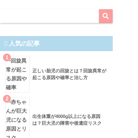
人気の記事
1
正しい胎児の回旋とは？回旋異常が
起こる原因や確率と治し方
2
出生体重が4000g以上になる原因
は？巨大児の障害や後遺症リスク