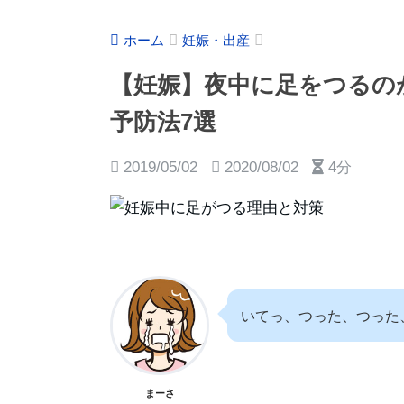
ホーム
妊娠・出産
【妊娠】夜中に足をつるの
予防法7選
2019/05/02
2020/08/02
4分
いてっ、つった、つった
まーさ