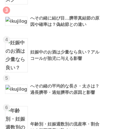
3
へその緒に結び目…臍帯真結節の原
因や確率は？偽結節との違い
4
妊娠中のお酒は少量なら良い？アル
コールが胎児に与える影響
5
へその緒の平均的な長さ・太さは？
過長臍帯・過短臍帯の原因と影響
6
年齢別・妊娠週数別の流産率・割合