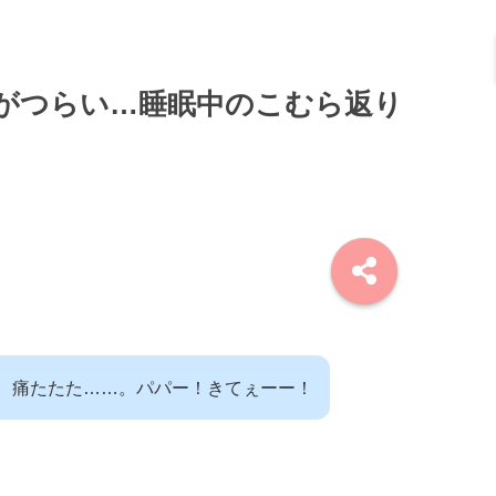
がつらい…睡眠中のこむら返り
、痛たたた……。パパー！きてぇーー！