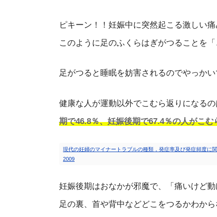
ピキーン！！妊娠中に突然起こる激しい痛
このように足のふくらはぎがつることを「
足がつると睡眠を妨害されるのでやっかい
健康な人が運動以外でこむら返りになるの
期で46.8％、妊娠後期で67.4％の人がこ
現代の妊婦のマイナートラブルの種類，発症率及び発症頻度に関する実態調査｜日本助産学
2009
妊娠後期はおなかが邪魔で、「痛いけど動
足の裏、首や背中などどこをつるかわから