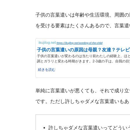
子供の言葉遣いは年齢や生活環境、周囲の
を受ける要素はたくさんあるので、言葉遣
ikujilog.net
https://ikujilog.net/wording-of-the-child
子供の言葉遣いの原因は母親？友達？テレビ
子供の言葉遣いが変わるのは当たり前わたしの経験上、ほとん
調とガラリと変わる時期がきます。2-3歳の子は、自我の目覚
続きを読む
単純に言葉遣いが悪くても、それで成り立
です。ただし許しちゃダメな言葉遣いもあ
許しちゃダメな言葉遣いってどうい