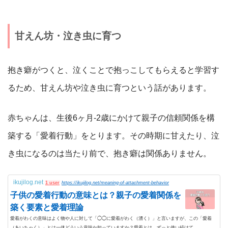
甘えん坊・泣き虫に育つ
抱き癖がつくと、泣くことで抱っこしてもらえると学習す
るため、甘えん坊や泣き虫に育つという話があります。
赤ちゃんは、生後6ヶ月-2歳にかけて親子の信頼関係を構
築する「愛着行動」をとります。その時期に甘えたり、泣
き虫になるのは当たり前で、抱き癖は関係ありません。
ikujilog.net
1 user
https://ikujilog.net/meaning-of-attachment-behavior
子供の愛着行動の意味とは？親子の愛着関係を
築く要素と愛着理論
愛着がわくの意味はよく物や人に対して「◯◯に愛着がわく（湧く）」と言いますが、この「愛着
（あいちゃく）」とは一体どういう意味か知っていますか？愛着とは、ずっと使い続けて...