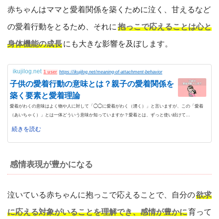
赤ちゃんはママと愛着関係を築くために泣く、甘えるなど
の愛着行動をとるため、それに
抱っこで応えることは心と
身体機能の成長
にも大きな影響を及ぼします。
ikujilog.net
1 user
https://ikujilog.net/meaning-of-attachment-behavior
子供の愛着行動の意味とは？親子の愛着関係を
築く要素と愛着理論
愛着がわくの意味はよく物や人に対して「◯◯に愛着がわく（湧く）」と言いますが、この「愛着
（あいちゃく）」とは一体どういう意味か知っていますか？愛着とは、ずっと使い続けて...
続きを読む
感情表現が豊かになる
泣いている赤ちゃんに抱っこで応えることで、自分の
欲求
に応える対象がいることを理解でき、感情が豊かに
育って