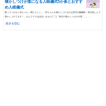
寝かしつけが楽になる入眠儀式5か条とおすす
め入眠儀式
眠ってくれない赤ちゃん…憎たらしい…「赤ちゃんを寝かしつけるのは育児の醍醐味！毎日楽しんで
寝かしつけてます！」なんてママはほぼいません(^_^;)「毎日の寝かしつけが大変……。...
続きを読む