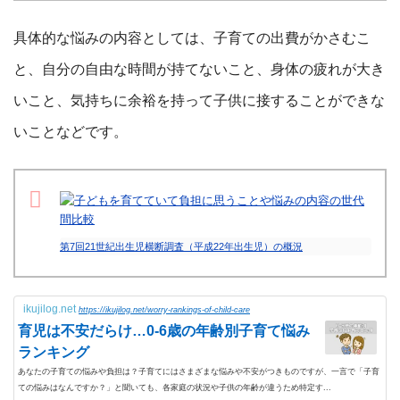
具体的な悩みの内容としては、子育ての出費がかさむこ
と、自分の自由な時間が持てないこと、身体の疲れが大き
いこと、気持ちに余裕を持って子供に接することができな
いことなどです。
第7回21世紀出生児横断調査（平成22年出生児）の概況
ikujilog.net
https://ikujilog.net/worry-rankings-of-child-care
育児は不安だらけ…0-6歳の年齢別子育て悩み
ランキング
あなたの子育ての悩みや負担は？子育てにはさまざまな悩みや不安がつきものですが、一言で「子育
ての悩みはなんですか？」と聞いても、各家庭の状況や子供の年齢が違うため特定す...