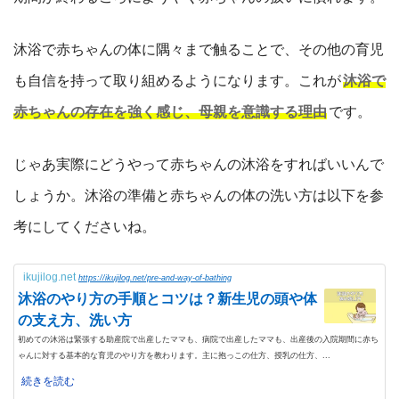
沐浴で赤ちゃんの体に隅々まで触ることで、その他の育児
も自信を持って取り組めるようになります。これが
沐浴で
赤ちゃんの存在を強く感じ、母親を意識する理由
です。
じゃあ実際にどうやって赤ちゃんの沐浴をすればいいんで
しょうか。沐浴の準備と赤ちゃんの体の洗い方は以下を参
考にしてくださいね。
ikujilog.net
https://ikujilog.net/pre-and-way-of-bathing
沐浴のやり方の手順とコツは？新生児の頭や体
の支え方、洗い方
初めての沐浴は緊張する助産院で出産したママも、病院で出産したママも、出産後の入院期間に赤ち
ゃんに対する基本的な育児のやり方を教わります。主に抱っこの仕方、授乳の仕方、...
続きを読む