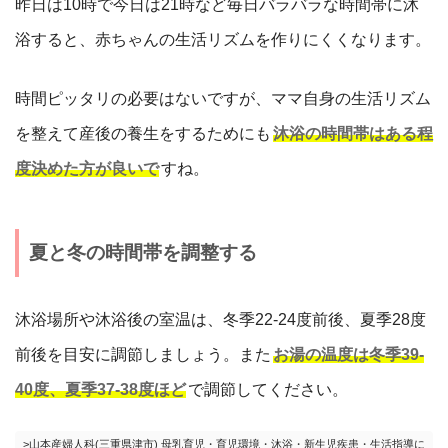
昨日は10時で今日は21時など毎日バラバラな時間帯に沐
浴すると、赤ちゃんの生活リズムを作りにくくなります。
時間ピッタリの必要はないですが、ママ自身の生活リズム
を整えて産後の養生をするためにも
沐浴の時間帯はある程
度決めた方が良いで
すね。
夏と冬の時間帯を調整する
沐浴場所や沐浴後の室温は、冬季22-24度前後、夏季28度
前後を目安に調節しましょう。また
お湯の温度は冬季39-
40度、夏季37-38度ほど
で調節してください。
>山本産婦人科(三重県津市) 母乳育児・育児環境・沐浴・新生児疾患・生活指導に