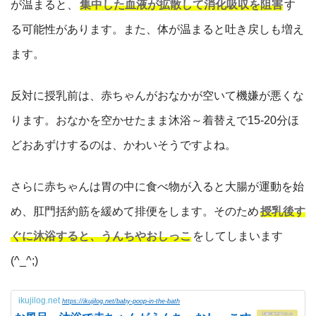
が温まると、
集中した血液が拡散して消化吸収を阻害
す
る可能性があります。また、体が温まると吐き戻しも増え
ます。
反対に授乳前は、赤ちゃんがおなかが空いて機嫌が悪くな
ります。おなかを空かせたまま沐浴～着替えで15-20分ほ
どおあずけするのは、かわいそうですよね。
さらに赤ちゃんは胃の中に食べ物が入ると大腸が運動を始
め、肛門括約筋を緩めて排便をします。そのため
授乳後す
ぐに沐浴すると、うんちやおしっこ
をしてしまいます
(^_^;)
ikujilog.net
https://ikujilog.net/baby-poop-in-the-bath