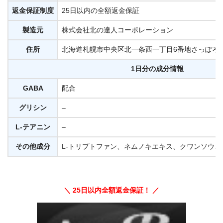
返金保証制度
25日以内の全額返金保証
製造元
株式会社北の達人コーポレーション
住所
北海道札幌市中央区北一条西一丁目6番地さっぽろ創
1日分の成分情報
GABA
配合
グリシン
–
L-テアニン
–
その他成分
L-トリプトファン、ネムノキエキス、クワンソウ、ビ
＼ 25日以内全額返金保証！ ／