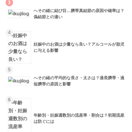
3
へその緒に結び目…臍帯真結節の原因や確率は？
偽結節との違い
4
妊娠中のお酒は少量なら良い？アルコールが胎児
に与える影響
5
へその緒の平均的な長さ・太さは？過長臍帯・過
短臍帯の原因と影響
6
年齢別・妊娠週数別の流産率・割合は？初期流産
は防ぐには