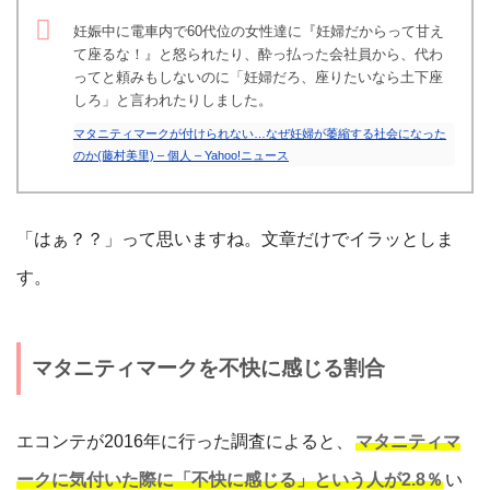
妊娠中に電車内で60代位の女性達に『妊婦だからって甘え
て座るな！』と怒られたり、酔っ払った会社員から、代わ
ってと頼みもしないのに「妊婦だろ、座りたいなら土下座
しろ」と言われたりしました。
マタニティマークが付けられない…なぜ妊婦が萎縮する社会になった
のか(藤村美里) – 個人 – Yahoo!ニュース
「はぁ？？」って思いますね。文章だけでイラッとしま
す。
マタニティマークを不快に感じる割合
エコンテが2016年に行った調査によると、
マタニティマ
ークに気付いた際に「不快に感じる」という人が2.8％
い